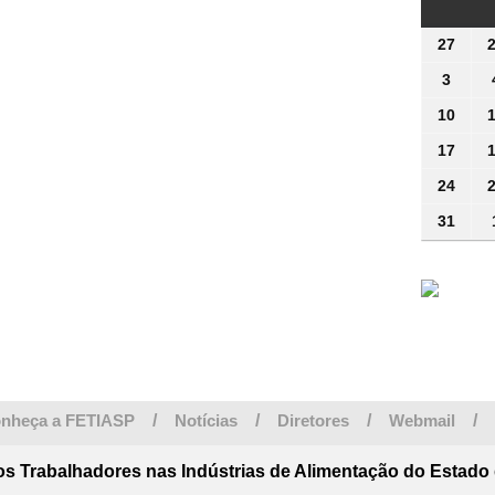
FEI
27
27
julho
3
3
2026
agost
10
10
2026
agos
17
17
2026
agos
24
24
2026
agos
31
31
2026
agos
2026
nheça a FETIASP
/
Notícias
/
Diretores
/
Webmail
/
s Trabalhadores nas Indústrias de Alimentação do Estado