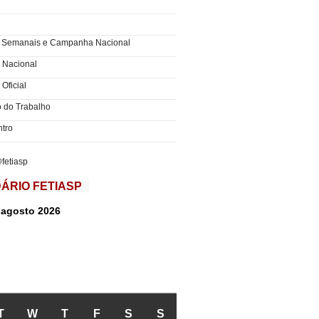
fetiasp
ÁRIO FETIASP
 agosto 2026
UNDA-
T
TERÇA-
W
QUARTA-
T
QUINTA-
F
SEXTA-
S
SÁBADO
S
DOMINGO