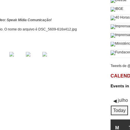
ideo: Speak Mídia Comunicação!
Tweets de @
CALEND
Events in
julho
Today
M
SEG