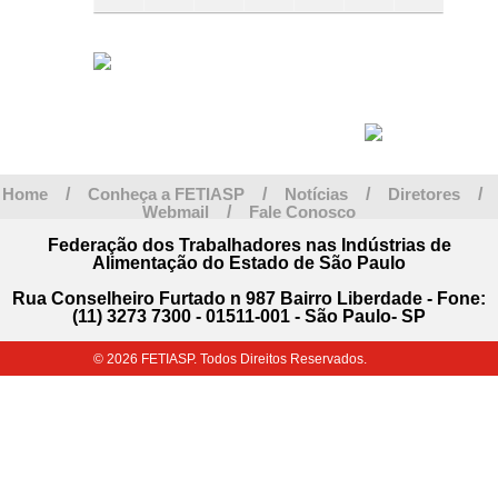
2026
2026
2026
2026
2026
2026
2026
agosto
setembro
setembro
setembro
setembro
setembro
setembro
2026
2026
2026
2026
2026
2026
2026
Home
/
Conheça a FETIASP
/
Notícias
/
Diretores
/
Webmail
/
Fale Conosco
Federação dos Trabalhadores nas Indústrias de
Alimentação do Estado de São Paulo
Rua Conselheiro Furtado n 987 Bairro Liberdade - Fone:
(11) 3273 7300 - 01511-001 - São Paulo- SP
© 2026 FETIASP. Todos Direitos Reservados.