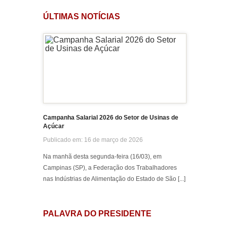
ÚLTIMAS NOTÍCIAS
NOV
NOV
10
10
OUT
OUT
06
06
Campanha Salarial 2026 do Setor de Usinas de
MAIO
FEV
Açúcar
06
04
Publicado em: 16 de março de 2026
Na manhã desta segunda-feira (16/03), em
Campinas (SP), a Federação dos Trabalhadores
nas Indústrias de Alimentação do Estado de São [...]
JAN
JAN
30
24
PALAVRA DO PRESIDENTE