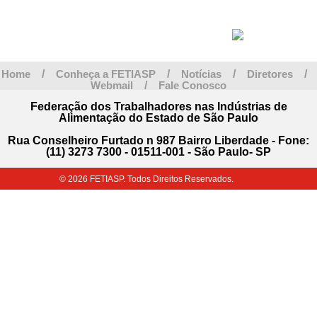
Home
/
Conheça a FETIASP
/
Notícias
/
Diretores
/
Webmail
/
Fale Conosco
Federação dos Trabalhadores nas Indústrias de
Alimentação do Estado de São Paulo
Rua Conselheiro Furtado n 987 Bairro Liberdade - Fone:
(11) 3273 7300 - 01511-001 - São Paulo- SP
© 2026 FETIASP. Todos Direitos Reservados.