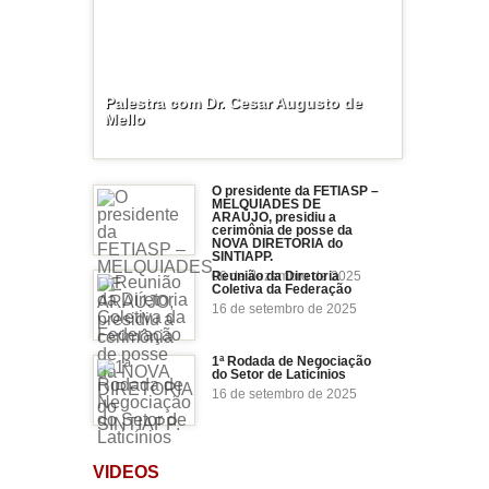
Palestra com Dr. Cesar Augusto de
Mello
O presidente da FETIASP –
MELQUIADES DE
ARAÚJO, presidiu a
cerimônia de posse da
NOVA DIRETORIA do
SINTIAPP.
06 de dezembro de 2025
Reunião da Diretoria
Coletiva da Federação
16 de setembro de 2025
1ª Rodada de Negociação
do Setor de Laticínios
16 de setembro de 2025
VIDEOS